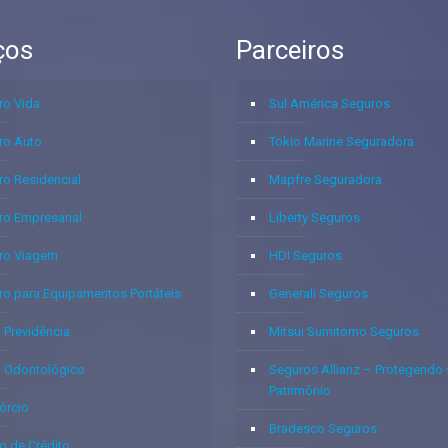
ços
Parceiros
ro Vida
Sul América Seguros
ro Auto
Tokio Marine Seguradora
ro Residencial
Mapfre Seguradora
ro Empresarial
Liberty Seguros
ro Viagem
HDI Seguros
ro para Equipamentos Portáteis
Generali Seguros
 Previdência
Mitsui Sumitomo Seguros
o Odontológico
Seguros Allianz – Protegendo
Patrimônio
órcio
Bradesco Seguros
o de Crédito