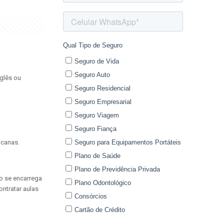
glês ou
icanas.
vo se encarrega
ntratar aulas