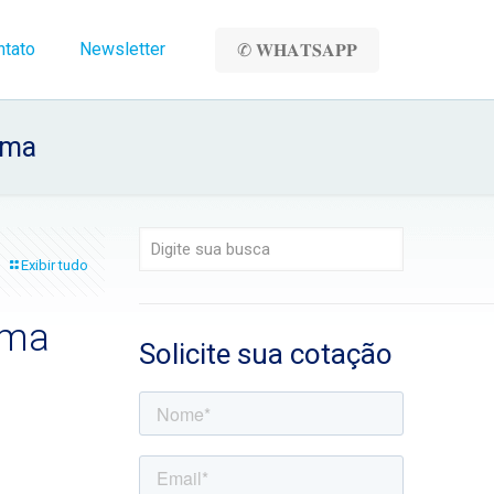
ntato
Newsletter
✆ 𝐖𝐇𝐀𝐓𝐒𝐀𝐏𝐏
ioma
Exibir tudo
oma
Solicite sua cotação