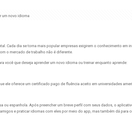
nar um novo idioma
tal. Cada dia se torna mais popular empresas exigirem o conhecimento em in
om o mercado de trabalho não é diferente.
ara você que deseja aprender um novo idioma ou treinar enquanto aprende:
 que ele oferece um certificado pago de fluência aceito em universidades amer
lesa ou espanhola. Após preencher um breve perfil com seus dados, o aplicati
er amigos e praticar idiomas com eles por meio do app, mas também dá para co