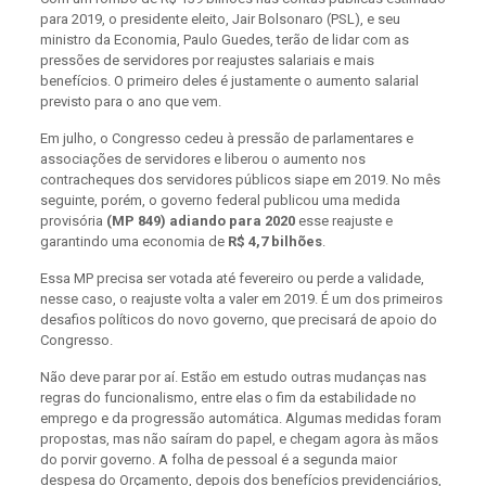
para 2019, o presidente eleito, Jair Bolsonaro (PSL), e seu
ministro da Economia, Paulo Guedes, terão de lidar com as
pressões de servidores por reajustes salariais e mais
benefícios. O primeiro deles é justamente o aumento salarial
previsto para o ano que vem.
Em julho, o Congresso cedeu à pressão de parlamentares e
associações de servidores e liberou o aumento nos
contracheques dos servidores públicos siape em 2019. No mês
seguinte, porém, o governo federal publicou uma medida
provisória
(MP 849) adiando para 2020
esse reajuste e
garantindo uma economia de
R$ 4,7 bilhões
.
Essa MP precisa ser votada até fevereiro ou perde a validade,
nesse caso, o reajuste volta a valer em 2019. É um dos primeiros
desafios políticos do novo governo, que precisará de apoio do
Congresso.
Não deve parar por aí. Estão em estudo outras mudanças nas
regras do funcionalismo, entre elas o fim da estabilidade no
emprego e da progressão automática. Algumas medidas foram
propostas, mas não saíram do papel, e chegam agora às mãos
do porvir governo. A folha de pessoal é a segunda maior
despesa do Orçamento, depois dos benefícios previdenciários,