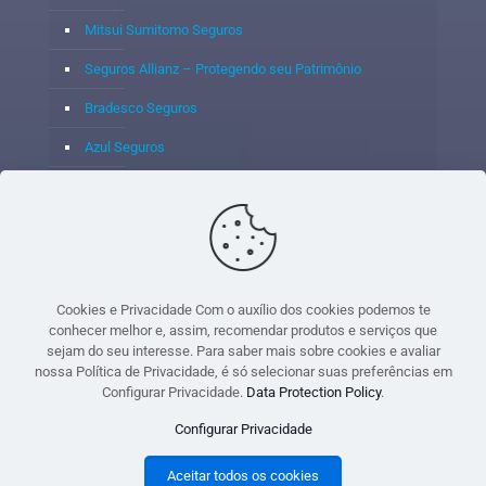
Mitsui Sumitomo Seguros
Seguros Allianz – Protegendo seu Patrimônio
Bradesco Seguros
Azul Seguros
Itaú Seguros
Porto Seguro
Cookies e Privacidade Com o auxílio dos cookies podemos te
conhecer melhor e, assim, recomendar produtos e serviços que
sejam do seu interesse. Para saber mais sobre cookies e avaliar
© 2020 - Yoshie & Maia Corretora de Seguros Ltda - CNPJ:
nossa Política de Privacidade, é só selecionar suas preferências em
05.459.716/0001-75 - SUSEP: 100637106 AV DOS
Configurar Privacidade.
Data Protection Policy
.
AUTONOMISTAS, 900, SALA 1807 EDIF SANTORINI ANDAR 18
Configurar Privacidade
PAVIMENTO - CEP 06.020-012 - VILA YARA - OSASCO - UF SP -
TELEFONE - (11) 8251-9266
Aceitar todos os cookies