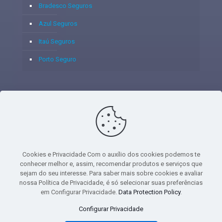
Bradesco Seguros
Azul Seguros
Itaú Seguros
Porto Seguro
© 2020 - Yoshie & Maia Corretora de Seguros Ltda - CNPJ:
05.459.716/0001-75 - SUSEP: 100637106 AV DOS
AUTONOMISTAS, 900, SALA 1807 EDIF SANTORINI ANDAR 18
PAVIMENTO - CEP 06.020-012 - VILA YARA - OSASCO - UF SP -
Cookies e Privacidade Com o auxílio dos cookies podemos te
TELEFONE - (11) 8251-9266
conhecer melhor e, assim, recomendar produtos e serviços que
sejam do seu interesse. Para saber mais sobre cookies e avaliar
nossa Política de Privacidade, é só selecionar suas preferências
em Configurar Privacidade.
Data Protection Policy
.
gtag('event', 'purchase', { 'transaction_id': 't_12345', 'currency': 'USD', 'value':
Configurar Privacidade
1.23, user_data: { email_address: 'johnsmith@email.com', phone_number:
'1234567890', address: { first_name: 'john', last_name: 'smith', city: