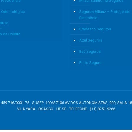
 Previdência
Mitsui Sumitomo Seguros
o Odontológico
Seguros Allianz – Protegendo
Patrimônio
órcio
Bradesco Seguros
o de Crédito
Azul Seguros
Itaú Seguros
Porto Seguro
: 05.459.716/0001-75 - SUSEP: 100637106 AV DOS AUTONOMISTAS, 900, SALA 1
VILA YARA - OSASCO - UF SP - TELEFONE - (11) 8251-9266