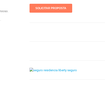
rvoso.
.