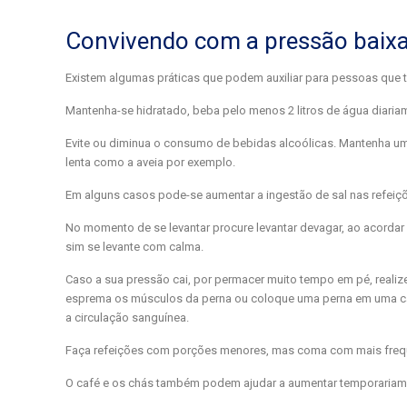
Convivendo com a pressão baix
Existem algumas práticas que podem auxiliar para pessoas que 
Mantenha-se hidratado, beba pelo menos 2 litros de água diaria
Evite ou diminua o consumo de bebidas alcoólicas. Mantenha uma
lenta como a aveia por exemplo.
Em alguns casos pode-se aumentar a ingestão de sal nas refeiçõe
No momento de se levantar procure levantar devagar, ao acordar
sim se levante com calma.
Caso a sua pressão cai, por permacer muito tempo em pé, realiz
esprema os músculos da perna ou coloque uma perna em uma cade
a circulação sanguínea.
Faça refeições com porções menores, mas coma com mais frequên
O café e os chás também podem ajudar a aumentar temporariamen