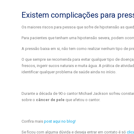
Existem complicações para pres
Os maiores riscos para pessoa que sofre de hipotensão as qued
Para pacientes que tenham uma hipotensão severa, podem ocorre
A pressão baixa em si, não tem como realizar nenhum tipo de p
O que sempre se recomenda para evitar qualquer tipo de doença,
frescos, ingerir sucos naturais e muita água. A prática de ativi
identificar qualquer problema de saúde ainda no início.
Durante a década de 90 o cantor Michael Jackson sofreu const
sobre o
câncer de pele
que afetou o cantor.
Confira mais
post aqui no blog!
Se ficou com alguma dúvida e deseja entrar em contato é só
clic