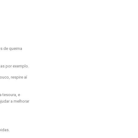
tos de queima
das por exemplo.
uco, respire aí
 tesoura, e
judar a melhorar
bidas.