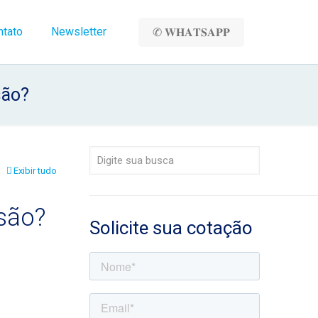
ntato
Newsletter
✆ 𝐖𝐇𝐀𝐓𝐒𝐀𝐏𝐏
são?
Exibir tudo
são?
Solicite sua cotação