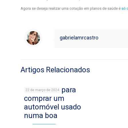
Agora se deseja realizar uma cotação em planos de saúde é
só 
gabrielamrcastro
Artigos Relacionados
9 cuidados para
22 de março de 2024
comprar um
automóvel usado
numa boa