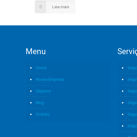
Leia mais
Menu
Servi
Home
Segu
Nossa Empresa
Segu
Seguros
Segu
Blog
Segu
Contato
Segu
Segu