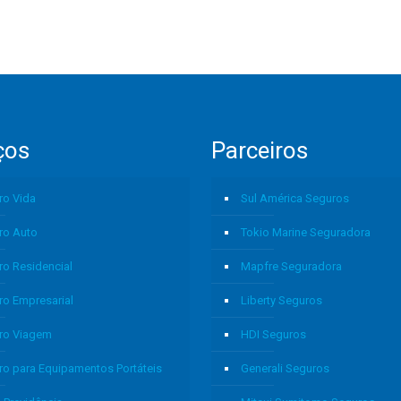
ços
Parceiros
ro Vida
Sul América Seguros
ro Auto
Tokio Marine Seguradora
ro Residencial
Mapfre Seguradora
ro Empresarial
Liberty Seguros
ro Viagem
HDI Seguros
ro para Equipamentos Portáteis
Generali Seguros