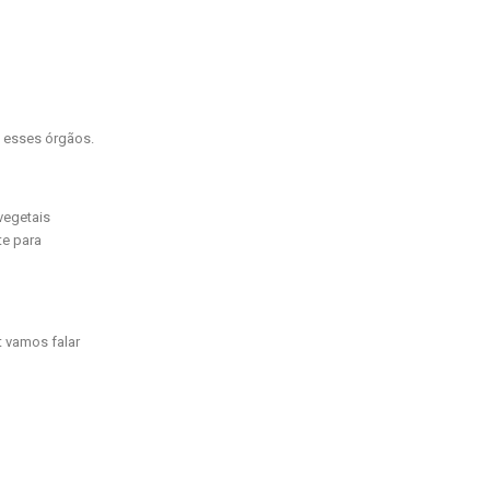
a esses órgãos.
vegetais
te para
 vamos falar