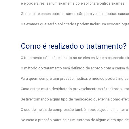
ele poderá realizar um exame físico e solicitará outros exames.
Geralmente esses outros exames são para verificar outras causa
Os exames que serão solicitados podem incluir um ecocardiogram
Como é realizado o tratamento?
O tratamento só será realizado só se eles estiverem causando 
O método do tratamento será definido de acordo com a causa d
Para quem sempre tem pressão médica, o médico poderá indicar
Caso esteja muito desidratado provavelmente será realizado uma
Se tiver tomando algum tipo de medicação que tenha como efeito
O uso de meias de compressão também pode ajudar a manter o f
Se caso a pressão baixa seja um sintoma de algum outro tipo de