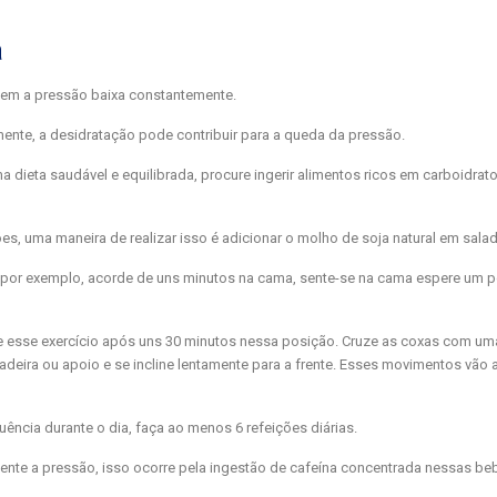
a
tem a pressão baixa constantemente.
mente, a desidratação pode contribuir para a queda da pressão.
 dieta saudável e equilibrada, procure ingerir alimentos ricos em carboidra
s, uma maneira de realizar isso é adicionar o molho de soja natural em sala
 por exemplo, acorde de uns minutos na cama, sente-se na cama espere um po
e esse exercício após uns 30 minutos nessa posição. Cruze as coxas com uma
ira ou apoio e se incline lentamente para a frente. Esses movimentos vão a
cia durante o dia, faça ao menos 6 refeições diárias.
te a pressão, isso ocorre pela ingestão de cafeína concentrada nessas be