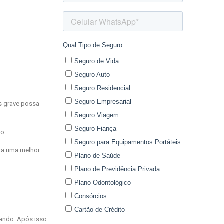
.
is grave possa
o.
ra uma melhor
mando. Após isso