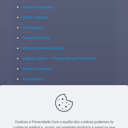
Mapfre Seguradora
Liberty Seguros
HDI Seguros
Generali Seguros
Mitsui Sumitomo Seguros
Seguros Allianz – Protegendo seu Patrimônio
Bradesco Seguros
Azul Seguros
Itaú Seguros
Porto Seguro
Cookies e Privacidade Com o auxílio dos cookies podemos te
conhecer melhor e, assim, recomendar produtos e serviços que