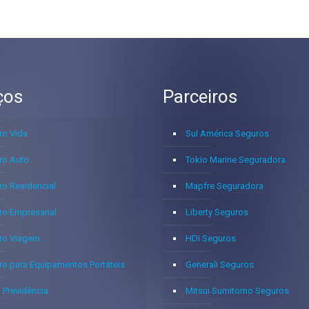
ços
Parceiros
ro Vida
Sul América Seguros
ro Auto
Tokio Marine Seguradora
ro Residencial
Mapfre Seguradora
ro Empresarial
Liberty Seguros
ro Viagem
HDI Seguros
ro para Equipamentos Portáteis
Generali Seguros
 Previdência
Mitsui Sumitomo Seguros