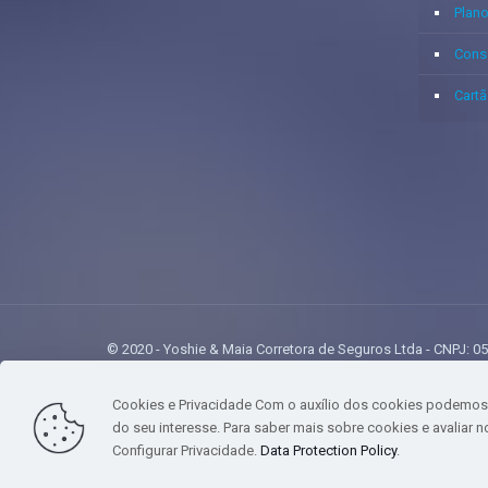
Plan
Cons
Cartã
© 2020 - Yoshie & Maia Corretora de Seguros Ltda - CNPJ
Cookies e Privacidade Com o auxílio dos cookies podemos 
do seu interesse. Para saber mais sobre cookies e avaliar n
Configurar Privacidade.
Data Protection Policy
.
gtag('event', 'purchase', { 'transaction_id': 't_12345', 'currency': 'USD', 'valu
region: 'ca', postal_code: '94025', country: 'usa', }, }, items: [{ item_name: 'foo', 