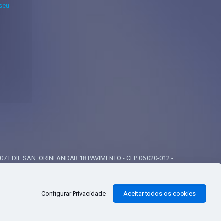
 seu
807 EDIF SANTORINI ANDAR 18 PAVIMENTO - CEP 06.020-012 -
Configurar Privacidade
Aceitar todos os cookies
7890', address: { first_name: 'john', last_name: 'smith', city: 'menlopark',