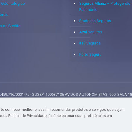
o Odontológico
Seguros Allianz – Protegendo
Patrimônio
órcio
Bradesco Seguros
o de Crédito
Azul Seguros
Itaú Seguros
Porto Seguro
: 05.459.716/0001-75 - SUSEP: 100637106 AV DOS AUTONOMISTAS, 900, SALA 1
VILA YARA - OSASCO - UF SP - TELEFONE - (11) 8251-9266
te conhecer melhor e, assim, recomendar produtos e serviços que sejam
ossa Política de Privacidade, é só selecionar suas preferências em
e': 1.23, user_data: { email_address: 'johnsmith@email.com', phone_number: '123456
quantity: 5, price: 123.45, item_category: 'bar', item_brand : 'baz', }], });