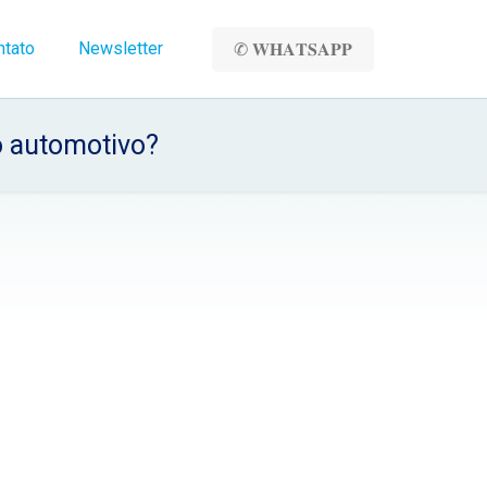
ntato
Newsletter
✆ 𝐖𝐇𝐀𝐓𝐒𝐀𝐏𝐏
o automotivo?