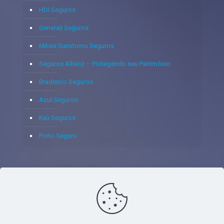
HDI Seguros
Generali Seguros
Mitsui Sumitomo Seguros
Seguros Allianz – Protegendo seu Patrimônio
Bradesco Seguros
Azul Seguros
Itaú Seguros
Porto Seguro
© 2020 - Yoshie & Maia Corretora de Seguros Ltda - CNPJ:
05.459.716/0001-75 - SUSEP: 100637106 AV DOS
AUTONOMISTAS, 900, SALA 1807 EDIF SANTORINI ANDAR 18