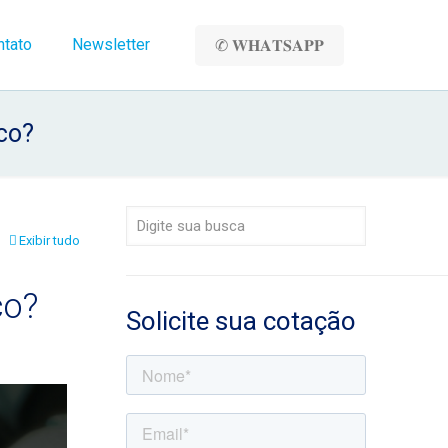
ntato
Newsletter
✆ 𝐖𝐇𝐀𝐓𝐒𝐀𝐏𝐏
co?
Exibir tudo
co?
Solicite sua cotação