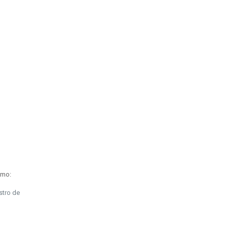
omo:
stro de