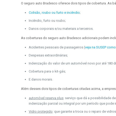
O seguro auto Bradesco oferece dois tipos de cobertura. As bá
Colisão, roubo ou furto e incêndio
;
Incêndio, furto ou roubo;
Danos corporais e/ou materiais a terceiros.
As coberturas do seguro auto Bradesco adicionais podem inclu
Acidentes pessoais de passageiros (
veja na SUSEP como
Despesas extraordinárias;
Indenização do valor de um automóvel novo por até 180 d
Cobertura para o kit-gás;
E danos morais.
Além desses dois tipos de coberturas citadas acima, a empre
automóvel reserva plus
: serviço que dá a possibilidade d
indenização parcial ou integral por um período que pode ir
Vidro protegido
: que garante a troca ou o reparo de vid