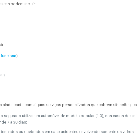
sicas podem incluir:
ir:
 funciona
);
ias;
sa ainda conta com alguns serviços personalizados que cobrem situações, c
e o segurado utilizar um automóvel de modelo popular (1.0), nos casos de sini
 de 7 a 30 dias;
ros trincados ou quebrados em caso acidentes envolvendo somente os vidros;