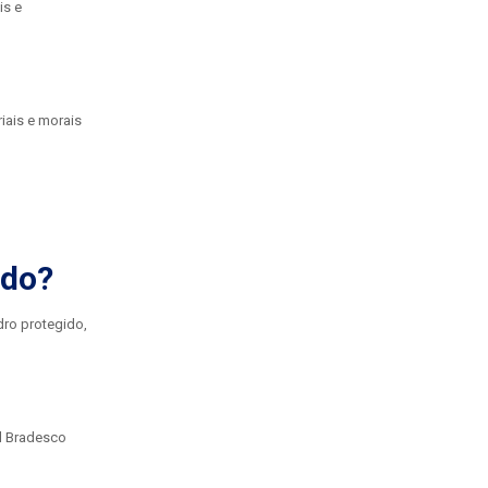
is e
iais e morais
ido?
dro protegido,
al Bradesco