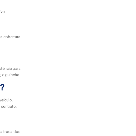
ivo.
 a cobertura
stência para
, e guincho.
l?
eículo.
 contrato.
 a troca dos