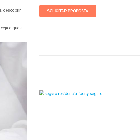
s, descobrir
 veja o que a