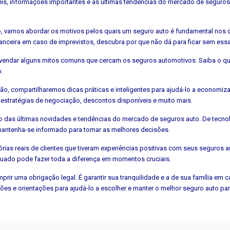
teis, informações importantes e as últimas tendências do mercado de seguros 
, vamos abordar os motivos pelos quais um seguro auto é fundamental nos d
nanceira em caso de imprevistos, descubra por que não dá para ficar sem ess
ndar alguns mitos comuns que cercam os seguros automotivos. Saiba o qu
o.
o, compartilharemos dicas práticas e inteligentes para ajudá-lo a economiz
estratégias de negociação, descontos disponíveis e muito mais.
o das últimas novidades e tendências do mercado de seguros auto. De tecno
 mantenha-se informado para tomar as melhores decisões.
rias reais de clientes que tiveram experiências positivas com seus seguros 
ado pode fazer toda a diferença em momentos cruciais.
rir uma obrigação legal. É garantir sua tranquilidade e a de sua família em ca
es e orientações para ajudá-lo a escolher e manter o melhor seguro auto pa