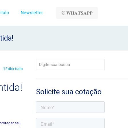
ntato
Newsletter
✆ 𝐖𝐇𝐀𝐓𝐒𝐀𝐏𝐏
tida!
Exibir tudo
tida!
Solicite sua cotação
proteger seu