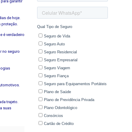
para garantir
ias de hoje.
a proteção.
e é verdadeiro
ar no seguro
logias
automotivos.
da trajeto.
ra suas