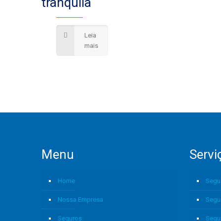
tranquila
Leia
mais
Menu
Servi
Home
Segu
Nossa Empresa
Segu
Seguros
Segu