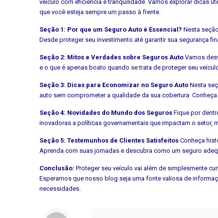
veículo com eficiência e tranquilidade. Vamos explorar dicas ú
que você esteja sempre um passo à frente.
Seção 1: Por que um Seguro Auto é Essencial?
Nesta seção
Desde proteger seu investimento até garantir sua segurança fi
Seção 2: Mitos e Verdades sobre Seguros Auto
Vamos desve
e o que é apenas boato quando se trata de proteger seu veícul
Seção 3: Dicas para Economizar no Seguro Auto
Nesta seçã
auto sem comprometer a qualidade da sua cobertura. Conheça 
Seção 4: Novidades do Mundo dos Seguros
Fique por dentr
inovadoras a políticas governamentais que impactam o setor,
Seção 5: Testemunhos de Clientes Satisfeitos
Conheça histó
Aprenda com suas jornadas e descubra como um seguro adequ
Conclusão:
Proteger seu veículo vai além de simplesmente cump
Esperamos que nosso blog seja uma fonte valiosa de informaçõ
necessidades.