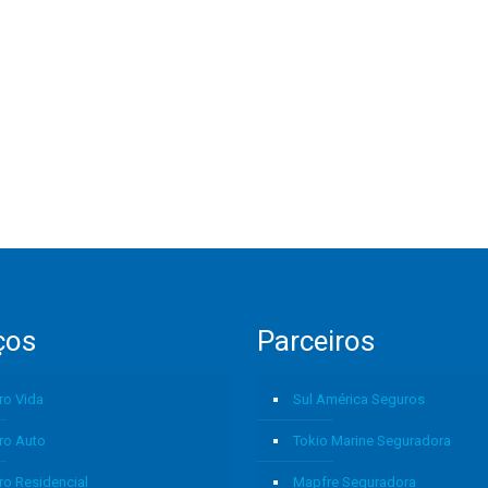
ços
Parceiros
ro Vida
Sul América Seguros
ro Auto
Tokio Marine Seguradora
ro Residencial
Mapfre Seguradora