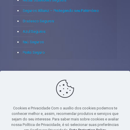
Mitsui Sumitomo Seguros
Seguros Allianz – Protegendo seu Patrimônio
Bradesco Seguros
Azul Seguros
Itaú Seguros
Porto Seguro
© 2020 - Yoshie & Maia Corretora de Seguros Ltda - CNPJ:
05.459.716/0001-75 - SUSEP: 100637106 AV DOS
AUTONOMISTAS, 900, SALA 1807 EDIF SANTORINI ANDAR 18
PAVIMENTO - CEP 06.020-012 - VILA YARA - OSASCO - UF SP -
Cookies e Privacidade Com o auxílio dos cookies podemos te
TELEFONE - (11) 8251-9266
conhecer melhor e, assim, recomendar produtos e serviços que
sejam do seu interesse. Para saber mais sobre cookies e avaliar
nossa Política de Privacidade, é só selecionar suas preferências