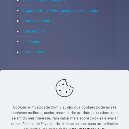
Mitsui Sumitomo Seguros
Seguros Allianz – Protegendo seu Patrimônio
Bradesco Seguros
Azul Seguros
Itaú Seguros
Porto Seguro
© 2020 - Yoshie & Maia Corretora de Seguros Ltda - CNPJ:
05.459.716/0001-75 - SUSEP: 100637106 AV DOS
AUTONOMISTAS, 900, SALA 1807 EDIF SANTORINI ANDAR 18
PAVIMENTO - CEP 06.020-012 - VILA YARA - OSASCO - UF SP -
Cookies e Privacidade Com o auxílio dos cookies podemos te
TELEFONE - (11) 8251-9266
conhecer melhor e, assim, recomendar produtos e serviços que
sejam do seu interesse. Para saber mais sobre cookies e avaliar
nossa Política de Privacidade, é só selecionar suas preferências