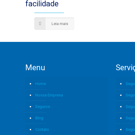
facilidade
Leia mais
Menu
Servi
Home
Segu
Nossa Empresa
Segu
Seguros
Segu
Blog
Segu
Contato
Segu