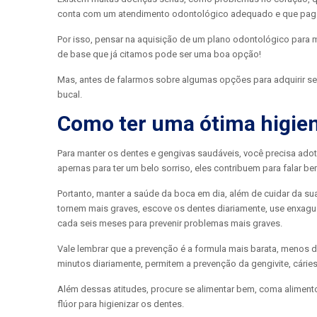
conta com um atendimento odontológico adequado e que pagar
Por isso, pensar na aquisição de um plano odontológico para m
de base que já citamos pode ser uma boa opção!
Mas, antes de falarmos sobre algumas opções para adquirir s
bucal.
Como ter uma ótima higie
Para manter os dentes e gengivas saudáveis, você precisa ado
apernas para ter um belo sorriso, eles contribuem para falar b
Portanto, manter a saúde da boca em dia, além de cuidar da sua
tornem mais graves, escove os dentes diariamente, use enxagua
cada seis meses para prevenir problemas mais graves.
Vale lembrar que a prevenção é a formula mais barata, menos d
minutos diariamente, permitem a prevenção da gengivite, cári
Além dessas atitudes, procure se alimentar bem, coma aliment
flúor para higienizar os dentes.