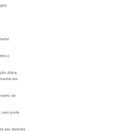
água.
rente
tite e
ão diária,
 manter em
amento de
, isso pode
e seu dentista