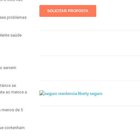
esses problemas
elente saúde
ão servem
tários se
ista ao menos a
am menos de 5
 que contenham