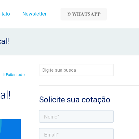
ntato
Newsletter
✆ 𝐖𝐇𝐀𝐓𝐒𝐀𝐏𝐏
al!
Exibir tudo
al!
Solicite sua cotação