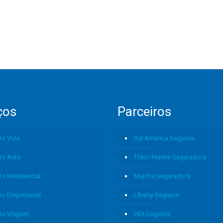
ços
Parceiros
ro Vida
Sul América Seguros
ro Auto
Tokio Marine Seguradora
ro Residencial
Mapfre Seguradora
ro Empresarial
Liberty Seguros
ro Viagem
HDI Seguros