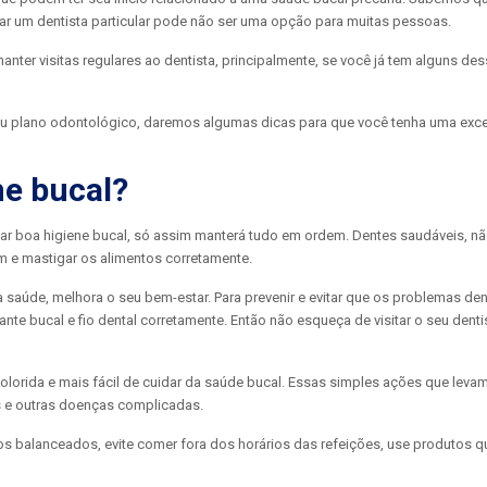
 um dentista particular pode não ser uma opção para muitas pessoas.
anter visitas regulares ao dentista, principalmente, se você já tem alguns d
eu plano odontológico, daremos algumas dicas para que você tenha uma exc
ne bucal?
tar boa higiene bucal, só assim manterá tudo em ordem. Dentes saudáveis, n
em e mastigar os alimentos corretamente.
 saúde, melhora o seu bem-estar. Para prevenir e evitar que os problemas den
nte bucal e fio dental corretamente. Então não esqueça de visitar o seu dent
olorida e mais fácil de cuidar da saúde bucal. Essas simples ações que lev
es e outras doenças complicadas.
os balanceados, evite comer fora dos horários das refeições, use produtos