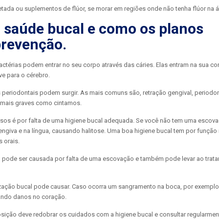
tada ou suplementos de flúor, se morar em regiões onde não tenha flúor na 
 saúde bucal e como os planos
prevenção.
érias podem entrar no seu corpo através das cáries. Elas entram na sua cor
ve para o cérebro.
periodontais podem surgir. As mais comuns são, retração gengival, periodon
s mais graves como cintamos.
asos é por falta de uma higiene bucal adequada. Se você não tem uma escovaç
engiva e na língua, causando halitose. Uma boa higiene bucal tem por função
s orais.
 pode ser causada por falta de uma escovação e também pode levar ao trat
ização bucal pode causar. Caso ocorra um sangramento na boca, por exemplo
usando danos no coração.
ição deve redobrar os cuidados com a higiene bucal e consultar regularment