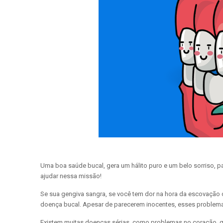
Uma boa saúde bucal, gera um hálito puro e um belo sorriso, 
ajudar nessa missão!
Se sua gengiva sangra, se você tem dor na hora da escovação 
doença bucal. Apesar de parecerem inocentes, esses problema
Existem muitas doenças sérias, como problemas no coração, q