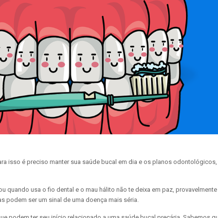
para isso é preciso manter sua saúde bucal em dia e os planos odontológicos
ou quando usa o fio dental e o mau hálito não te deixa em paz, provavelment
s podem ser um sinal de uma doença mais séria.
ue podem ter seu início relacionado a uma saúde bucal precária. Sabemos q