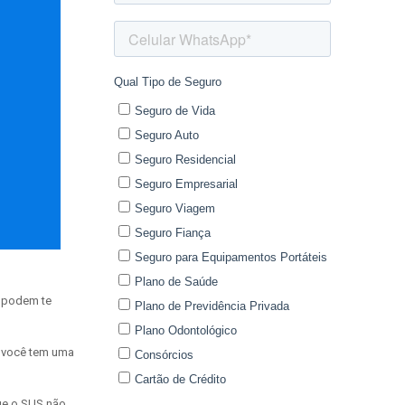
, podem te
e você tem uma
ue o SUS não