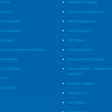
ro Vida
Sul América Seguros
ro Auto
Tokio Marine Seguradora
ro Residencial
Mapfre Seguradora
ro Empresarial
Liberty Seguros
ro Viagem
HDI Seguros
ro para Equipamentos Portáteis
Generali Seguros
 Previdência
Mitsui Sumitomo Seguros
o Odontológico
Seguros Allianz – Protegendo
Patrimônio
órcio
Bradesco Seguros
o de Crédito
Azul Seguros
Itaú Seguros
Porto Seguro