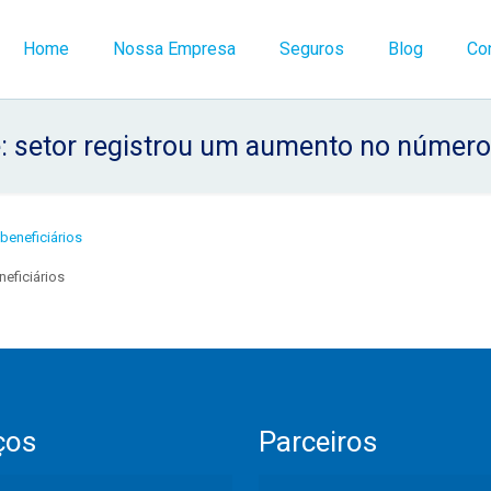
Home
Nossa Empresa
Seguros
Blog
Co
: setor registrou um aumento no número 
eficiários
ços
Parceiros