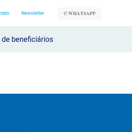
ntato
Newsletter
✆ 𝐖𝐇𝐀𝐓𝐒𝐀𝐏𝐏
de beneficiários