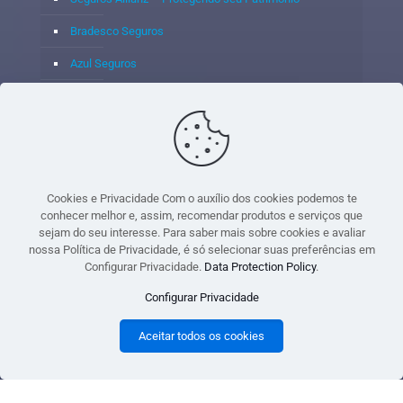
Bradesco Seguros
Azul Seguros
Itaú Seguros
Porto Seguro
Cookies e Privacidade Com o auxílio dos cookies podemos te
conhecer melhor e, assim, recomendar produtos e serviços que
sejam do seu interesse. Para saber mais sobre cookies e avaliar
© 2020 - Yoshie & Maia Corretora de Seguros Ltda - CNPJ:
nossa Política de Privacidade, é só selecionar suas preferências em
05.459.716/0001-75 - SUSEP: 100637106 AV DOS
Configurar Privacidade.
Data Protection Policy
.
AUTONOMISTAS, 900, SALA 1807 EDIF SANTORINI ANDAR 18
Configurar Privacidade
PAVIMENTO - CEP 06.020-012 - VILA YARA - OSASCO - UF SP -
TELEFONE - (11) 8251-9266
Aceitar todos os cookies
gtag('event', 'purchase', { 'transaction_id': 't_12345', 'currency': 'USD', 'value': 1.23,