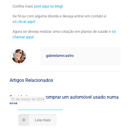
Confira mais
post aqui no blog!
Se ficou com alguma dúvida e deseja entrar em contato é
só
clicar aqui!
Agora se deseja realizar uma cotação em planos de saúde é
só
chamar aqui!
gabrielamrcastro
Artigos Relacionados
9 cuidados para comprar um automóvel usado numa
22 de março de 2024
boa
Leia mais