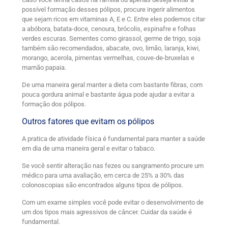
possível formação desses pólipos, procure ingerir alimentos
que sejam ricos em vitaminas A, E e C. Entre eles podemos citar
a abóbora, batata-doce, cenoura, brócolis, espinafre e folhas
verdes escuras. Sementes como girassol, germe de trigo, soja
também são recomendados, abacate, ovo, limão, laranja, kiwi,
morango, acerola, pimentas vermelhas, couve-de-bruxelas e
mamão papaia.
De uma maneira geral manter a dieta com bastante fibras, com
pouca gordura animal e bastante água pode ajudar a evitar a
formação dos pólipos.
Outros fatores que evitam os pólipos
A pratica de atividade física é fundamental para manter a saúde
em dia de uma maneira geral e evitar o tabaco.
Se você sentir alteração nas fezes ou sangramento procure um
médico para uma avaliação, em cerca de 25% a 30% das
colonoscopias são encontrados alguns tipos de pólipos.
Com um exame simples você pode evitar o desenvolvimento de
um dos tipos mais agressivos de câncer. Cuidar da saúde é
fundamental.