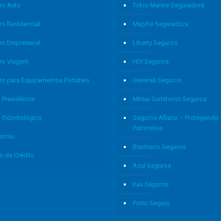
ro Auto
Tokio Marine Seguradora
ro Residencial
Mapfre Seguradora
ro Empresarial
Liberty Seguros
ro Viagem
HDI Seguros
ro para Equipamentos Portáteis
Generali Seguros
 Previdência
Mitsui Sumitomo Seguros
o Odontológico
Seguros Allianz – Protegendo
Patrimônio
órcio
Bradesco Seguros
o de Crédito
Azul Seguros
Itaú Seguros
Porto Seguro