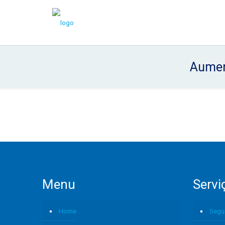
Aument
Menu
Servi
Home
Segu