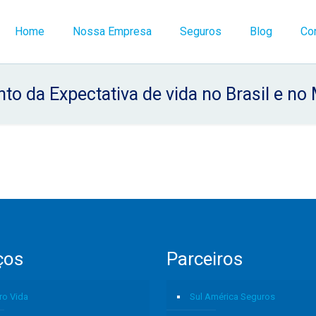
Home
Nossa Empresa
Seguros
Blog
Co
o da Expectativa de vida no Brasil e n
ços
Parceiros
ro Vida
Sul América Seguros