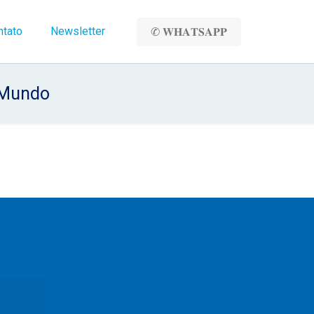
ntato
Newsletter
✆ 𝐖𝐇𝐀𝐓𝐒𝐀𝐏𝐏
o Mundo