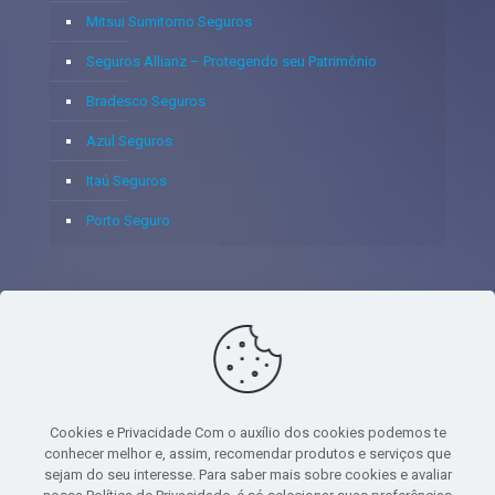
Mitsui Sumitomo Seguros
Seguros Allianz – Protegendo seu Patrimônio
Bradesco Seguros
Azul Seguros
Itaú Seguros
Porto Seguro
© 2020 - Yoshie & Maia Corretora de Seguros Ltda - CNPJ:
05.459.716/0001-75 - SUSEP: 100637106 AV DOS
AUTONOMISTAS, 900, SALA 1807 EDIF SANTORINI ANDAR 18
PAVIMENTO - CEP 06.020-012 - VILA YARA - OSASCO - UF SP -
Cookies e Privacidade Com o auxílio dos cookies podemos te
TELEFONE - (11) 8251-9266
conhecer melhor e, assim, recomendar produtos e serviços que
sejam do seu interesse. Para saber mais sobre cookies e avaliar