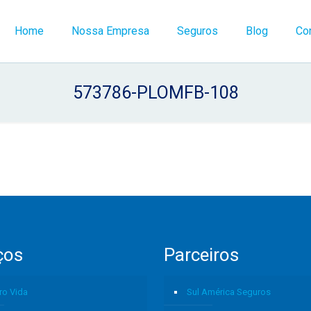
Home
Nossa Empresa
Seguros
Blog
Co
573786-PLOMFB-108
ços
Parceiros
ro Vida
Sul América Seguros