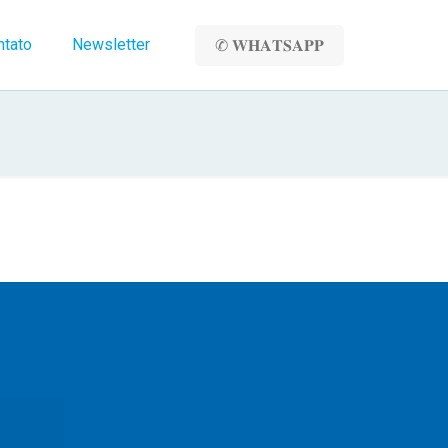
ntato
Newsletter
✆ 𝐖𝐇𝐀𝐓𝐒𝐀𝐏𝐏