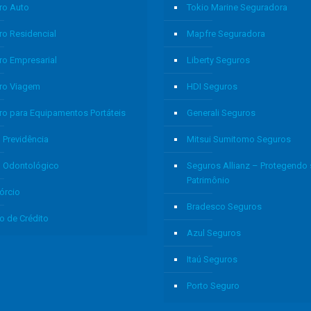
ro Auto
Tokio Marine Seguradora
ro Residencial
Mapfre Seguradora
ro Empresarial
Liberty Seguros
ro Viagem
HDI Seguros
ro para Equipamentos Portáteis
Generali Seguros
 Previdência
Mitsui Sumitomo Seguros
o Odontológico
Seguros Allianz – Protegendo
Patrimônio
órcio
Bradesco Seguros
o de Crédito
Azul Seguros
Itaú Seguros
Porto Seguro