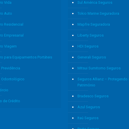
ro Vida
Sul América Seguros
ro Auto
Tokio Marine Seguradora
ro Residencial
Mapfre Seguradora
ro Empresarial
Liberty Seguros
ro Viagem
HDI Seguros
ro para Equipamentos Portáteis
Generali Seguros
 Previdência
Mitsui Sumitomo Seguros
o Odontológico
Seguros Allianz – Protegendo
Patrimônio
órcio
Bradesco Seguros
o de Crédito
Azul Seguros
Itaú Seguros
Porto Seguro