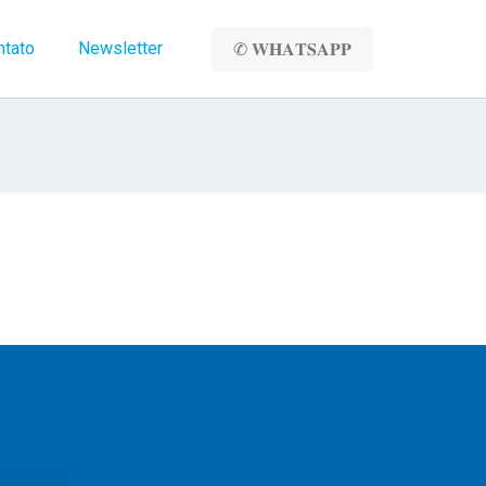
ntato
Newsletter
✆ 𝐖𝐇𝐀𝐓𝐒𝐀𝐏𝐏