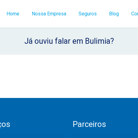
Home
Nossa Empresa
Seguros
Blog
Co
Já ouviu falar em Bulimia?
ços
Parceiros