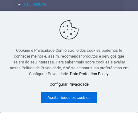
Azul Seguros
Itaú Seguros
Porto Seguro
Cookies e Privacidade Com o auxílio dos cookies podemos te
conhecer melhor e, assim, recomendar produtos e serviços que
sejam do seu interesse. Para saber mais sobre cookies e avaliar
© 2020 - Yoshie & Maia Corretora de Seguros Ltda - CNPJ:
nossa Política de Privacidade, é só selecionar suas preferências em
05.459.716/0001-75 - SUSEP: 100637106 AV DOS
Configurar Privacidade.
Data Protection Policy
.
AUTONOMISTAS, 900, SALA 1807 EDIF SANTORINI ANDAR 18
Configurar Privacidade
PAVIMENTO - CEP 06.020-012 - VILA YARA - OSASCO - UF SP -
TELEFONE - (11) 8251-9266
Aceitar todos os cookies
gtag('event', 'purchase', { 'transaction_id': 't_12345', 'currency': 'USD', 'value': 1.23,
user_data: { email_address: 'johnsmith@email.com', phone_number:
'1234567890', address: { first_name: 'john', last_name: 'smith', city: 'menlopark',
region: 'ca', postal_code: '94025', country: 'usa', }, }, items: [{ item_name: 'foo',