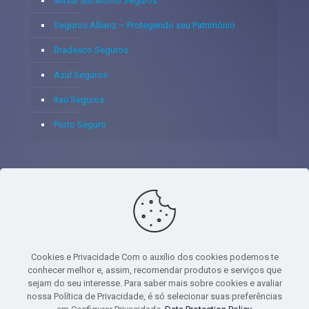
Mitsui Sumitomo Seguros
Seguros Allianz – Protegendo seu Patrimônio
Bradesco Seguros
Azul Seguros
Itaú Seguros
Porto Seguro
© 2020 - Yoshie & Maia Corretora de Seguros Ltda - CNPJ:
05.459.716/0001-75 - SUSEP: 100637106 AV DOS
AUTONOMISTAS, 900, SALA 1807 EDIF SANTORINI ANDAR 18
PAVIMENTO - CEP 06.020-012 - VILA YARA - OSASCO - UF SP -
Cookies e Privacidade Com o auxílio dos cookies podemos te
TELEFONE - (11) 8251-9266
conhecer melhor e, assim, recomendar produtos e serviços que
sejam do seu interesse. Para saber mais sobre cookies e avaliar
nossa Política de Privacidade, é só selecionar suas preferências