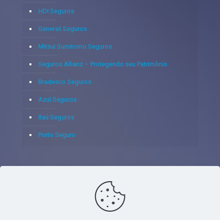
HDI Seguros
Generali Seguros
Mitsui Sumitomo Seguros
Seguros Allianz – Protegendo seu Patrimônio
Bradesco Seguros
Azul Seguros
Itaú Seguros
Porto Seguro
© 2020 - Yoshie & Maia Corretora de Seguros Ltda - CNPJ:
05.459.716/0001-75 - SUSEP: 100637106 AV DOS
AUTONOMISTAS, 900, SALA 1807 EDIF SANTORINI ANDAR 18