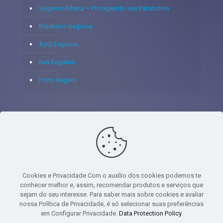
Seguros Allianz – Protegendo seu Patrimônio
Bradesco Seguros
Azul Seguros
Itaú Seguros
Porto Seguro
© 2020 - Yoshie & Maia Corretora de Seguros Ltda - CNPJ:
05.459.716/0001-75 - SUSEP: 100637106 AV DOS
AUTONOMISTAS, 900, SALA 1807 EDIF SANTORINI ANDAR 18
PAVIMENTO - CEP 06.020-012 - VILA YARA - OSASCO - UF SP -
Cookies e Privacidade Com o auxílio dos cookies podemos te
TELEFONE - (11) 8251-9266
conhecer melhor e, assim, recomendar produtos e serviços que
sejam do seu interesse. Para saber mais sobre cookies e avaliar
nossa Política de Privacidade, é só selecionar suas preferências
em Configurar Privacidade.
Data Protection Policy
.