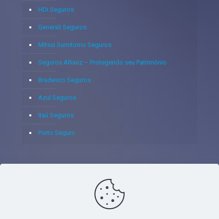
HDI Seguros
Generali Seguros
Mitsui Sumitomo Seguros
Seguros Allianz – Protegendo seu Patrimônio
Bradesco Seguros
Azul Seguros
Itaú Seguros
Porto Seguro
© 2020 - Yoshie & Maia Corretora de Seguros Ltda - CNPJ:
05.459.716/0001-75 - SUSEP: 100637106 AV DOS
AUTONOMISTAS, 900, SALA 1807 EDIF SANTORINI ANDAR 18