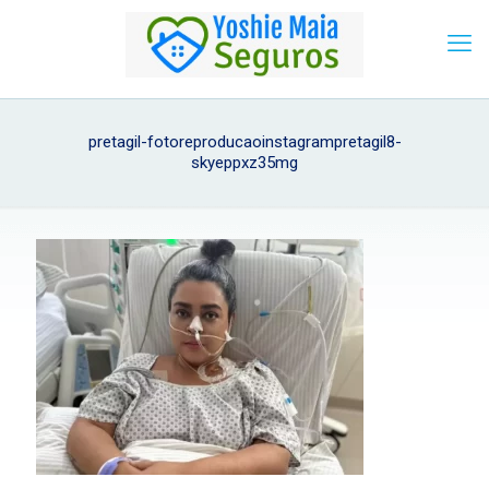
pretagil-fotoreproducaoinstagrampretagil8-
skyeppxz35mg