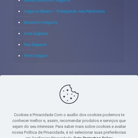
Mitsui Sumitomo Seguros
Seguros Allianz – Protegendo seu Patrimônio
Bradesco Seguros
Azul Seguros
Itaú Seguros
Porto Seguro
© 2020 - Yoshie & Maia Corretora de Seguros Ltda - CNPJ:
05.459.716/0001-75 - SUSEP: 100637106 AV DOS
AUTONOMISTAS, 900, SALA 1807 EDIF SANTORINI ANDAR 18
PAVIMENTO - CEP 06.020-012 - VILA YARA - OSASCO - UF SP -
Cookies e Privacidade Com o auxílio dos cookies podemos te
TELEFONE - (11) 8251-9266
conhecer melhor e, assim, recomendar produtos e serviços que
sejam do seu interesse. Para saber mais sobre cookies e avaliar
nossa Política de Privacidade, é só selecionar suas preferências