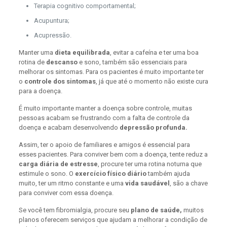
Terapia cognitivo comportamental;
Acupuntura;
Acupressão.
Manter uma
dieta equilibrada
, evitar a cafeína e ter uma boa
rotina de
descanso
e sono, também são essenciais para
melhorar os sintomas. Para os pacientes é muito importante ter
o
controle dos sintomas
, já que até o momento não existe cura
para a doença.
É muito importante manter a doença sobre controle, muitas
pessoas acabam se frustrando com a falta de controle da
doença e acabam desenvolvendo
depressão profunda.
Assim, ter o apoio de familiares e amigos é essencial para
esses pacientes. Para conviver bem com a doença, tente reduz a
carga diária de estresse
, procure ter uma rotina noturna que
estimule o sono. O
exercício físico diário
também ajuda
muito, ter um ritmo constante e uma
vida saudável
, são a chave
para conviver com essa doença.
Se você tem fibromialgia, procure seu
plano de saúde,
muitos
planos oferecem serviços que ajudam a melhorar a condição de