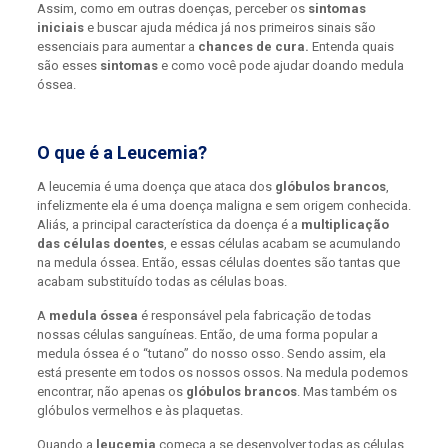
Assim, como em outras doenças, perceber os
sintomas
iniciais
e buscar ajuda médica já nos primeiros sinais são
essenciais para aumentar a
chances de cura.
Entenda quais
são esses
sintomas
e como você pode ajudar doando medula
óssea.
O que é a Leucemia?
A leucemia é uma doença que ataca dos
glóbulos brancos
,
infelizmente ela é uma doença maligna e sem origem conhecida.
Aliás, a principal característica da doença é a
multiplicação
das células doentes
, e essas células acabam se acumulando
na medula óssea. Então, essas células doentes são tantas que
acabam substituído todas as células boas.
A
medula óssea
é responsável pela fabricação de todas
nossas células sanguíneas. Então, de uma forma popular a
medula óssea é o “tutano” do nosso osso. Sendo assim, ela
está presente em todos os nossos ossos. Na medula podemos
encontrar, não apenas os
glóbulos brancos
. Mas também os
glóbulos vermelhos e às plaquetas.
Quando a
leucemia
começa a se desenvolver todas as células