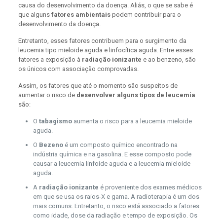
causa do desenvolvimento da doença. Aliás, o que se sabe é
que alguns
fatores ambientais
podem contribuir para o
desenvolvimento da doença.
Entretanto, esses fatores contribuem para o surgimento da
leucemia tipo mieloide aguda e linfocítica aguda. Entre esses
fatores a exposição à
radiação ionizante
e ao benzeno, são
os únicos com associação comprovadas.
Assim, os fatores que até o momento são suspeitos de
aumentar o risco de
desenvolver alguns tipos de leucemia
são:
O
tabagismo
aumenta o risco para a leucemia mieloide
aguda.
O
Bezeno
é um composto químico encontrado na
indústria química e na gasolina. E esse composto pode
causar a leucemia linfoide aguda e a leucemia mieloide
aguda.
A
radiação ionizante
é proveniente dos exames médicos
em que se usa os raios-X e gama. A radioterapia é um dos
mais comuns. Entretanto, o risco está associado a fatores
como idade, dose da radiação e tempo de exposição. Os