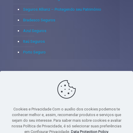
Seguros Allianz – Protegendo seu Patrimônio
Bradesco Seguros
Azul Seguros
Itaú Seguros
Porto Seguro
© 2020 - Yoshie & Maia Corretora de Seguros Ltda - CNPJ:
05.459.716/0001-75 - SUSEP: 100637106 AV DOS
AUTONOMISTAS, 900, SALA 1807 EDIF SANTORINI ANDAR 18
PAVIMENTO - CEP 06.020-012 - VILA YARA - OSASCO - UF SP -
Cookies e Privacidade Com o auxílio dos cookies podemos te
TELEFONE - (11) 8251-9266
conhecer melhor e, assim, recomendar produtos e serviços que
sejam do seu interesse. Para saber mais sobre cookies e avaliar
nossa Política de Privacidade, é só selecionar suas preferências
em Configurar Privacidade.
Data Protection Policy
.