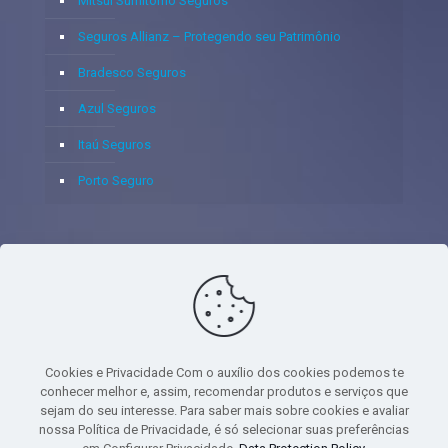
Mitsui Sumitomo Seguros
Seguros Allianz – Protegendo seu Patrimônio
Bradesco Seguros
Azul Seguros
Itaú Seguros
Porto Seguro
© 2020 - Yoshie & Maia Corretora de Seguros Ltda - CNPJ:
05.459.716/0001-75 - SUSEP: 100637106 AV DOS
AUTONOMISTAS, 900, SALA 1807 EDIF SANTORINI ANDAR 18
PAVIMENTO - CEP 06.020-012 - VILA YARA - OSASCO - UF SP -
Cookies e Privacidade Com o auxílio dos cookies podemos te
TELEFONE - (11) 8251-9266
conhecer melhor e, assim, recomendar produtos e serviços que
sejam do seu interesse. Para saber mais sobre cookies e avaliar
nossa Política de Privacidade, é só selecionar suas preferências