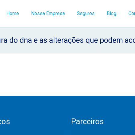
Home
Nossa Empresa
Seguros
Blog
Co
ura do dna e as alterações que podem ac
ços
Parceiros