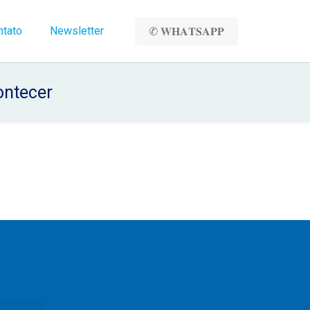
ntato
Newsletter
✆ 𝐖𝐇𝐀𝐓𝐒𝐀𝐏𝐏
ontecer