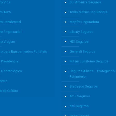
ro Vida
Sul América Seguros
ro Auto
Tokio Marine Seguradora
ro Residencial
Mapfre Seguradora
ro Empresarial
Liberty Seguros
ro Viagem
HDI Seguros
ro para Equipamentos Portáteis
Generali Seguros
 Previdência
Mitsui Sumitomo Seguros
o Odontológico
Seguros Allianz – Protegendo
Patrimônio
órcio
Bradesco Seguros
o de Crédito
Azul Seguros
Itaú Seguros
Porto Seguro