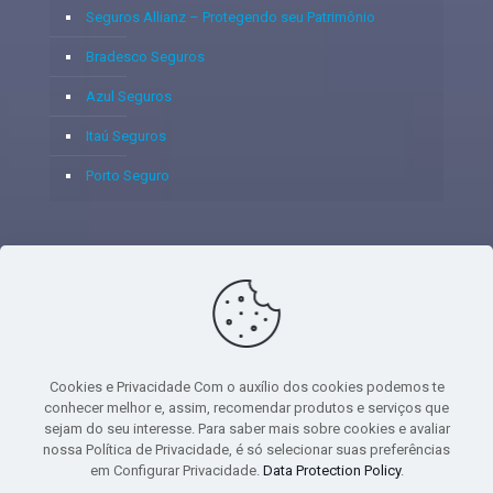
Seguros Allianz – Protegendo seu Patrimônio
Bradesco Seguros
Azul Seguros
Itaú Seguros
Porto Seguro
© 2020 - Yoshie & Maia Corretora de Seguros Ltda - CNPJ:
05.459.716/0001-75 - SUSEP: 100637106 AV DOS
AUTONOMISTAS, 900, SALA 1807 EDIF SANTORINI ANDAR 18
PAVIMENTO - CEP 06.020-012 - VILA YARA - OSASCO - UF SP -
Cookies e Privacidade Com o auxílio dos cookies podemos te
TELEFONE - (11) 8251-9266
conhecer melhor e, assim, recomendar produtos e serviços que
sejam do seu interesse. Para saber mais sobre cookies e avaliar
nossa Política de Privacidade, é só selecionar suas preferências
em Configurar Privacidade.
Data Protection Policy
.