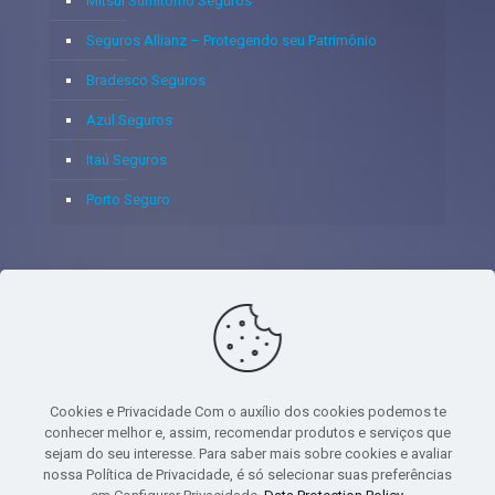
Mitsui Sumitomo Seguros
Seguros Allianz – Protegendo seu Patrimônio
Bradesco Seguros
Azul Seguros
Itaú Seguros
Porto Seguro
© 2020 - Yoshie & Maia Corretora de Seguros Ltda - CNPJ:
05.459.716/0001-75 - SUSEP: 100637106 AV DOS
AUTONOMISTAS, 900, SALA 1807 EDIF SANTORINI ANDAR 18
PAVIMENTO - CEP 06.020-012 - VILA YARA - OSASCO - UF SP -
Cookies e Privacidade Com o auxílio dos cookies podemos te
TELEFONE - (11) 8251-9266
conhecer melhor e, assim, recomendar produtos e serviços que
sejam do seu interesse. Para saber mais sobre cookies e avaliar
nossa Política de Privacidade, é só selecionar suas preferências