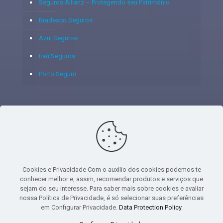
Seguros Allianz – Protegendo seu Patrimônio
Bradesco Seguros
Azul Seguros
Itaú Seguros
Porto Seguro
© 2020 - Yoshie & Maia Corretora de Seguros Ltda - CNPJ:
05.459.716/0001-75 - SUSEP: 100637106 AV DOS
AUTONOMISTAS, 900, SALA 1807 EDIF SANTORINI ANDAR 18
PAVIMENTO - CEP 06.020-012 - VILA YARA - OSASCO - UF SP -
Cookies e Privacidade Com o auxílio dos cookies podemos te
TELEFONE - (11) 8251-9266
conhecer melhor e, assim, recomendar produtos e serviços que
sejam do seu interesse. Para saber mais sobre cookies e avaliar
nossa Política de Privacidade, é só selecionar suas preferências
em Configurar Privacidade.
Data Protection Policy
.
gtag('event', 'purchase', { 'transaction_id': 't_12345', 'currency': 'USD', 'value':