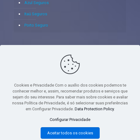
Azul Seguros
Itaú Seguros
Porto Seguro
© 2020 - Yoshie & Maia Corretora de Seguros Ltda - CNPJ:
05.459.716/0001-75 - SUSEP: 100637106 AV DOS
AUTONOMISTAS, 900, SALA 1807 EDIF SANTORINI ANDAR 18
PAVIMENTO - CEP 06.020-012 - VILA YARA - OSASCO - UF SP -
Cookies e Privacidade Com o auxílio dos cookies podemos te
TELEFONE - (11) 8251-9266
conhecer melhor e, assim, recomendar produtos e serviços que
sejam do seu interesse. Para saber mais sobre cookies e avaliar
nossa Política de Privacidade, é só selecionar suas preferências
em Configurar Privacidade.
Data Protection Policy
.
gtag('event', 'purchase', { 'transaction_id': 't_12345', 'currency': 'USD', 'value':
Configurar Privacidade
1.23, user_data: { email_address: 'johnsmith@email.com', phone_number:
'1234567890', address: { first_name: 'john', last_name: 'smith', city:
Aceitar todos os cookies
'menlopark', region: 'ca', postal_code: '94025', country: 'usa', }, }, items: [{
item_name: 'foo', quantity: 5, price: 123.45, item_category: 'bar', item_brand :