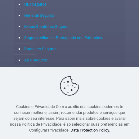
HDI Seguros
Generali Seguros
Mitsui Sumitomo Seguros
Seguros Allianz – Protegendo seu Patrimônio
Bradesco Seguros
Azul Seguros
Itaú Seguros
Porto Seguro
Cookies e Privacidade Com o auxílio dos cookies podemos te
conhecer melhor e, assim, recomendar produtos e serviços que
sejam do seu interesse. Para saber mais sobre cookies e avaliar
© 2020 - Yoshie & Maia Corretora de Seguros Ltda - CNPJ:
nossa Política de Privacidade, é só selecionar suas preferências em
05.459.716/0001-75 - SUSEP: 100637106 AV DOS
Configurar Privacidade.
Data Protection Policy
.
AUTONOMISTAS, 900, SALA 1807 EDIF SANTORINI ANDAR 18