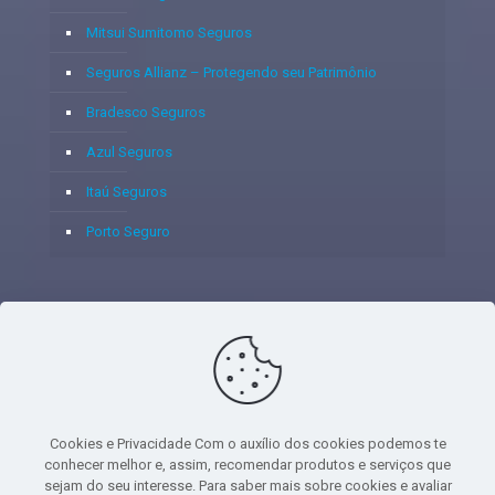
Mitsui Sumitomo Seguros
Seguros Allianz – Protegendo seu Patrimônio
Bradesco Seguros
Azul Seguros
Itaú Seguros
Porto Seguro
© 2020 - Yoshie & Maia Corretora de Seguros Ltda - CNPJ:
05.459.716/0001-75 - SUSEP: 100637106 AV DOS
AUTONOMISTAS, 900, SALA 1807 EDIF SANTORINI ANDAR 18
PAVIMENTO - CEP 06.020-012 - VILA YARA - OSASCO - UF SP -
Cookies e Privacidade Com o auxílio dos cookies podemos te
TELEFONE - (11) 8251-9266
conhecer melhor e, assim, recomendar produtos e serviços que
sejam do seu interesse. Para saber mais sobre cookies e avaliar