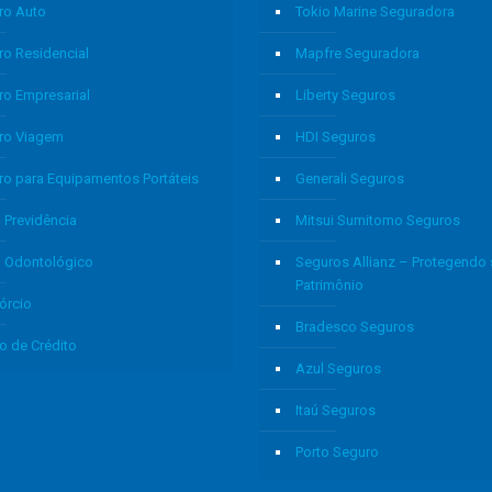
ro Auto
Tokio Marine Seguradora
ro Residencial
Mapfre Seguradora
ro Empresarial
Liberty Seguros
ro Viagem
HDI Seguros
ro para Equipamentos Portáteis
Generali Seguros
 Previdência
Mitsui Sumitomo Seguros
o Odontológico
Seguros Allianz – Protegendo
Patrimônio
órcio
Bradesco Seguros
o de Crédito
Azul Seguros
Itaú Seguros
Porto Seguro