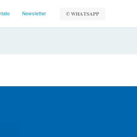
ntato
Newsletter
✆ 𝐖𝐇𝐀𝐓𝐒𝐀𝐏𝐏