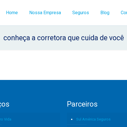
Home
Nossa Empresa
Seguros
Blog
Co
conheça a corretora que cuida de você
ços
Parceiros
ro Vida
Sul América Seguros