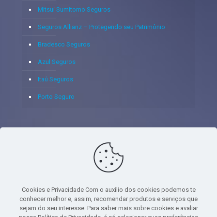
Mitsui Sumitomo Seguros
Seguros Allianz – Protegendo seu Patrimônio
Bradesco Seguros
Azul Seguros
Itaú Seguros
Porto Seguro
© 2020 - Yoshie & Maia Corretora de Seguros Ltda - CNPJ:
05.459.716/0001-75 - SUSEP: 100637106 AV DOS
AUTONOMISTAS, 900, SALA 1807 EDIF SANTORINI ANDAR 18
PAVIMENTO - CEP 06.020-012 - VILA YARA - OSASCO - UF SP -
Cookies e Privacidade Com o auxílio dos cookies podemos te
TELEFONE - (11) 8251-9266
conhecer melhor e, assim, recomendar produtos e serviços que
sejam do seu interesse. Para saber mais sobre cookies e avaliar