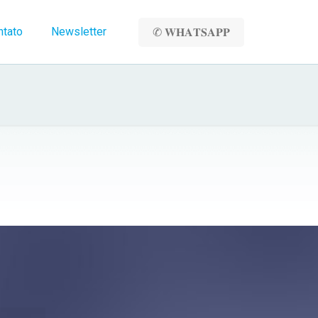
ntato
Newsletter
✆ 𝐖𝐇𝐀𝐓𝐒𝐀𝐏𝐏