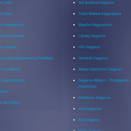
ro Vida
Sul América Seguros
ro Auto
Tokio Marine Seguradora
ro Residencial
Mapfre Seguradora
ro Empresarial
Liberty Seguros
ro Viagem
HDI Seguros
ro para Equipamentos Portáteis
Generali Seguros
 Previdência
Mitsui Sumitomo Seguros
o Odontológico
Seguros Allianz – Protegendo
Patrimônio
órcio
Bradesco Seguros
o de Crédito
Azul Seguros
Itaú Seguros
Porto Seguro