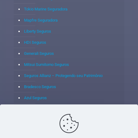
Tokio Marine Seguradora
Mapfre Seguradora
Liberty Seguros
HDI Seguros
Generali Seguros
Mitsui Sumitomo Seguros
Seguros Allianz – Protegendo seu Patrimônio
Bradesco Seguros
Azul Seguros
Itaú Seguros
Porto Seguro