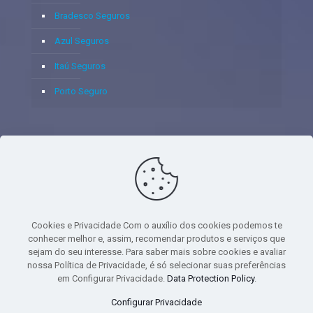
Bradesco Seguros
Azul Seguros
Itaú Seguros
Porto Seguro
© 2020 - Yoshie & Maia Corretora de Seguros Ltda - CNPJ:
05.459.716/0001-75 - SUSEP: 100637106 AV DOS
AUTONOMISTAS, 900, SALA 1807 EDIF SANTORINI ANDAR 18
PAVIMENTO - CEP 06.020-012 - VILA YARA - OSASCO - UF SP -
Cookies e Privacidade Com o auxílio dos cookies podemos te
TELEFONE - (11) 8251-9266
conhecer melhor e, assim, recomendar produtos e serviços que
sejam do seu interesse. Para saber mais sobre cookies e avaliar
nossa Política de Privacidade, é só selecionar suas preferências
em Configurar Privacidade.
Data Protection Policy
.
gtag('event', 'purchase', { 'transaction_id': 't_12345', 'currency': 'USD', 'value':
Configurar Privacidade
1.23, user_data: { email_address: 'johnsmith@email.com', phone_number: