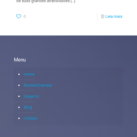
de suas grandes atratividades
[…]
0
Leia mais
Menu
Home
Nossa Empresa
Seguros
Blog
Contato