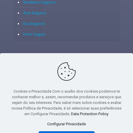
Bradesco Seguros
Azul Seguros
Itaú Seguros
Porto Seguro
© 2020 - Yoshie & Maia Corretora de Seguros Ltda - CNPJ:
05.459.716/0001-75 - SUSEP: 100637106 AV DOS
AUTONOMISTAS, 900, SALA 1807 EDIF SANTORINI ANDAR 18
PAVIMENTO - CEP 06.020-012 - VILA YARA - OSASCO - UF SP -
Cookies e Privacidade Com o auxílio dos cookies podemos te
TELEFONE - (11) 8251-9266
conhecer melhor e, assim, recomendar produtos e serviços que
sejam do seu interesse. Para saber mais sobre cookies e avaliar
nossa Política de Privacidade, é só selecionar suas preferências
em Configurar Privacidade.
Data Protection Policy
.
gtag('event', 'purchase', { 'transaction_id': 't_12345', 'currency': 'USD', 'value':
Configurar Privacidade
1.23, user_data: { email_address: 'johnsmith@email.com', phone_number:
'1234567890', address: { first_name: 'john', last_name: 'smith', city: