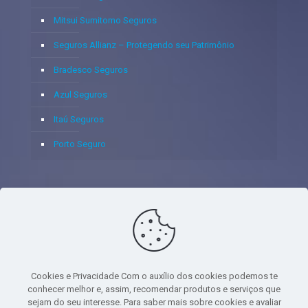
Mitsui Sumitomo Seguros
Seguros Allianz – Protegendo seu Patrimônio
Bradesco Seguros
Azul Seguros
Itaú Seguros
Porto Seguro
© 2020 - Yoshie & Maia Corretora de Seguros Ltda - CNPJ:
05.459.716/0001-75 - SUSEP: 100637106 AV DOS
AUTONOMISTAS, 900, SALA 1807 EDIF SANTORINI ANDAR 18
PAVIMENTO - CEP 06.020-012 - VILA YARA - OSASCO - UF SP -
Cookies e Privacidade Com o auxílio dos cookies podemos te
TELEFONE - (11) 8251-9266
conhecer melhor e, assim, recomendar produtos e serviços que
sejam do seu interesse. Para saber mais sobre cookies e avaliar