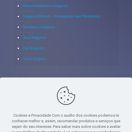
Mitsui Sumitomo Seguros
Seguros Allianz – Protegendo seu Patrimônio
Bradesco Seguros
Azul Seguros
Itaú Seguros
Porto Seguro
© 2020 - Yoshie & Maia Corretora de Seguros Ltda - CNPJ:
05.459.716/0001-75 - SUSEP: 100637106 AV DOS
AUTONOMISTAS, 900, SALA 1807 EDIF SANTORINI ANDAR 18
PAVIMENTO - CEP 06.020-012 - VILA YARA - OSASCO - UF SP -
Cookies e Privacidade Com o auxílio dos cookies podemos te
TELEFONE - (11) 8251-9266
conhecer melhor e, assim, recomendar produtos e serviços que
sejam do seu interesse. Para saber mais sobre cookies e avaliar