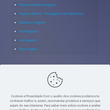
Mitsui Sumitomo Seguros
Seguros Allianz – Protegendo seu Patrimônio
Bradesco Seguros
Azul Seguros
Itaú Seguros
Porto Seguro
© 2020 - Yoshie & Maia Corretora de Seguros Ltda - CNPJ:
05.459.716/0001-75 - SUSEP: 100637106 AV DOS
AUTONOMISTAS, 900, SALA 1807 EDIF SANTORINI ANDAR 18
PAVIMENTO - CEP 06.020-012 - VILA YARA - OSASCO - UF SP -
Cookies e Privacidade Com o auxílio dos cookies podemos te
TELEFONE - (11) 8251-9266
conhecer melhor e, assim, recomendar produtos e serviços que
sejam do seu interesse. Para saber mais sobre cookies e avaliar