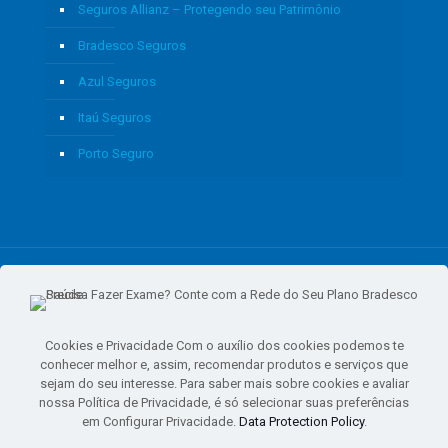
Seguros Allianz – Protegendo seu Patrimônio
Bradesco Seguros
Azul Seguros
Itaú Seguros
Porto Seguro
© 2020 - Yoshie & Maia Corretora de Seguros Ltda - CNPJ:
05.459.716/0001-75 - SUSEP: 100637106 AV DOS
AUTONOMISTAS, 900, SALA 1807 EDIF SANTORINI ANDAR 18
PAVIMENTO - CEP 06.020-012 - VILA YARA - OSASCO - UF SP -
Cookies e Privacidade Com o auxílio dos cookies podemos te
TELEFONE - (11) 8251-9266
conhecer melhor e, assim, recomendar produtos e serviços que
sejam do seu interesse. Para saber mais sobre cookies e avaliar
nossa Política de Privacidade, é só selecionar suas preferências
em Configurar Privacidade.
Data Protection Policy
.
gtag('event', 'purchase', { 'transaction_id': 't_12345', 'currency': 'USD', 'value':