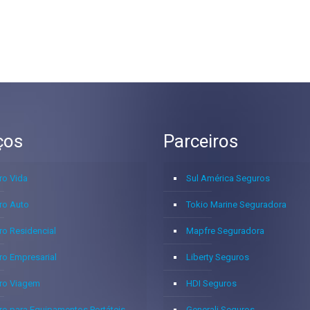
ços
Parceiros
ro Vida
Sul América Seguros
ro Auto
Tokio Marine Seguradora
ro Residencial
Mapfre Seguradora
ro Empresarial
Liberty Seguros
ro Viagem
HDI Seguros
ro para Equipamentos Portáteis
Generali Seguros