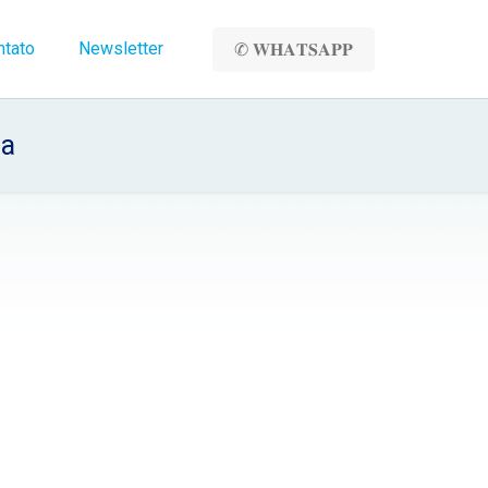
ntato
Newsletter
✆ 𝐖𝐇𝐀𝐓𝐒𝐀𝐏𝐏
da